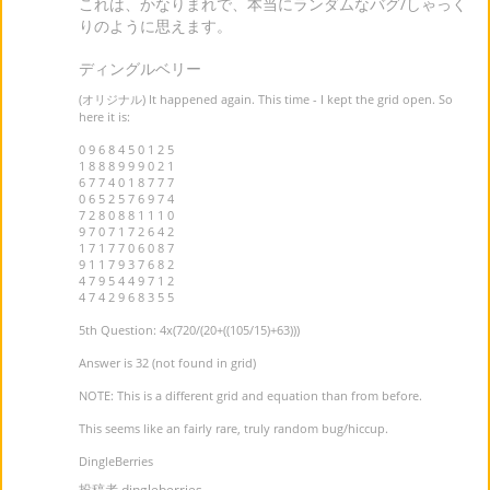
これは、かなりまれで、本当にランダムなバグ/しゃっく
りのように思えます。
ディングルベリー
(オリジナル) It happened again. This time - I kept the grid open. So
here it is:
0 9 6 8 4 5 0 1 2 5
1 8 8 8 9 9 9 0 2 1
6 7 7 4 0 1 8 7 7 7
0 6 5 2 5 7 6 9 7 4
7 2 8 0 8 8 1 1 1 0
9 7 0 7 1 7 2 6 4 2
1 7 1 7 7 0 6 0 8 7
9 1 1 7 9 3 7 6 8 2
4 7 9 5 4 4 9 7 1 2
4 7 4 2 9 6 8 3 5 5
5th Question: 4x(720/(20+((105/15)+63)))
Answer is 32 (not found in grid)
NOTE: This is a different grid and equation than from before.
This seems like an fairly rare, truly random bug/hiccup.
DingleBerries
投稿者 dingleberries