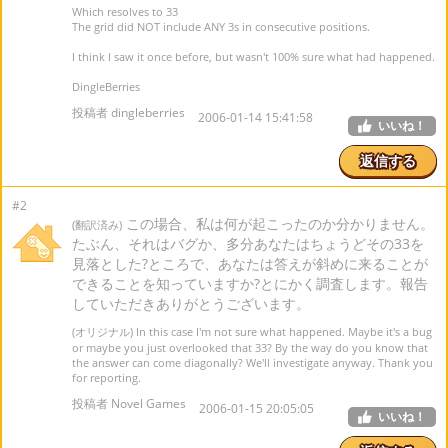
Which resolves to 33
The grid did NOT include ANY 3s in consecutive positions.
I think I saw it once before, but wasn't 100% sure what had happened.
DingleBerries
投稿者 dingleberries
2006-01-14 15:41:58
いいね！
返信する
#2
この場合、私は何が起こったのか分かりません。
(翻訳済み)
たぶん、それはバグか、多分あなたはちょうどその33を
見落とした?ところで、あなたは答えが斜めに来ることが
できることを知っていますか?とにかく調査します。報告
していただきありがとうございます。
(オリジナル) In this case I'm not sure what happened. Maybe it's a bug
or maybe you just overlooked that 33? By the way do you know that
the answer can come diagonally? We'll investigate anyway. Thank you
for reporting.
投稿者 Novel Games
2006-01-15 20:05:05
いいね！