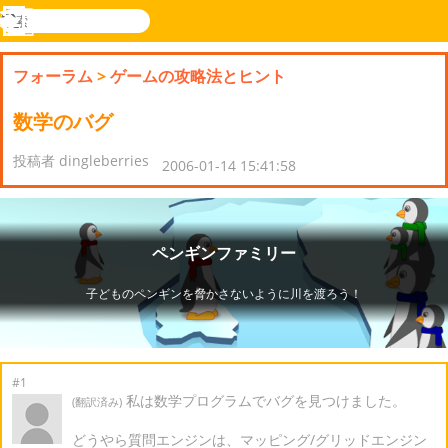
検
索
メ
Novel
ログ
ニ
Games
イン
フォーラム
>
ゲームの攻略法とヒント
ュ
ー
数学のバグ
投稿者 dingleberries
2006-01-14 15:41:58
#1
私は数学プログラムでバグを見つけました。
(翻訳済み)
どうやら質問エンジンは、マッピング/グリッドエンジン