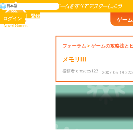
検
日本語
索
人類の歴史に存在するゲームをすべてマスターしよう
登録
ログイン
ゲーム
Novel Games
フォーラム
>
ゲームの攻略法と
メモリIII
投稿者 emsees123
2007-05-19 22: