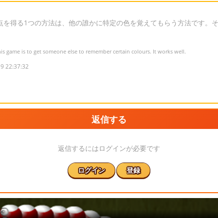
点を得る1つの方法は、他の誰かに特定の色を覚えてもらう方法です。
is game is to get someone else to remember certain colours. It works well.
9 22:37:32
返信する
返信するにはログインが必要です
ログイン
登録