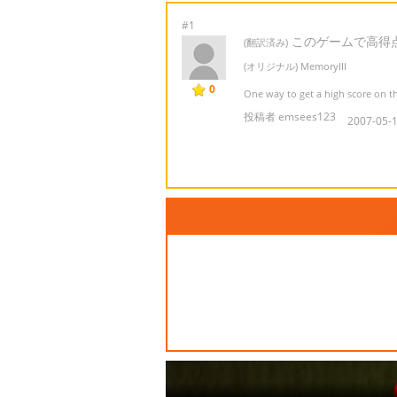
#1
このゲームで高得
(翻訳済み)
(オリジナル) MemoryIII
0
One way to get a high score on th
投稿者 emsees123
2007-05-1