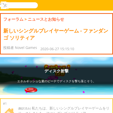
検
索
メ
Novel
ログ
ニ
Games
イン
フォーラム
>
ニュースとお知らせ
ュ
ー
新しいシングルプレイヤーゲーム - ファンダン
ゴ ソリティア
投稿者 Novel Games
2020-06-27 15:15:10
#1
私たちは、新しいシングルプレイヤーゲームをリ
(翻訳済み)