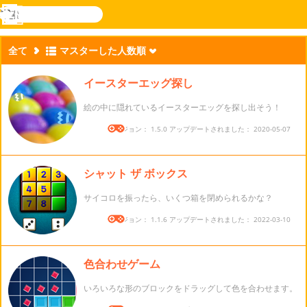
検
索
メ
Novel
ログ
ニ
Games
イン
全て
マスターした人数順
ュ
ー
イースターエッグ探し
絵の中に隠れているイースターエッグを探し出そう！
バージョン： 1.5.0 アップデートされました： 2020-05-07
シャット ザ ボックス
サイコロを振ったら、いくつ箱を閉められるかな？
バージョン： 1.1.6 アップデートされました： 2022-03-10
色合わせゲーム
いろいろな形のブロックをドラッグして色を合わせます。