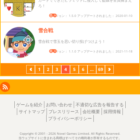
カードでできたピラミッドに侵入して盗賊を全員捕まえ
ろ！
バージョン： 1.5.0 アップデートされました： 2020-01-10
雪合戦
雪合戦で雪玉を思い切り投げつけよう！
バージョン： 1.1.0 アップデートされました： 2021-11-18
前
1
2
3
4
5
6
...
69
次
Facebook
Instagram
X
RSS
LinkedIn
ゲームを紹介
お問い合わせ
不適切な広告を報告する
サイトマップ
プレスリリース
会社概要
採用情報
プライバシーポリシー
Copyright © 2001 - 2026 Novel Games Limited. All Rights Reserved.
当ウェブサイトに含まれる商標はすべてその権利者が所有するものです。