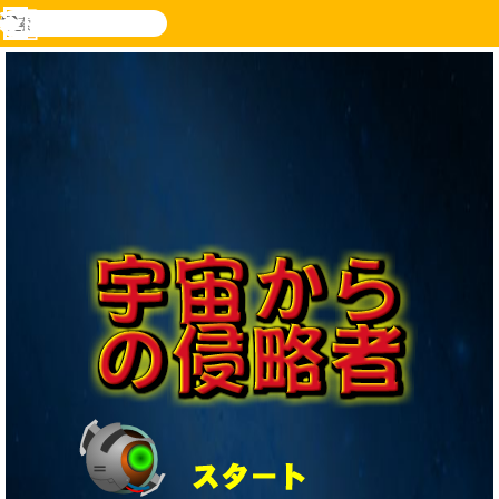
検
索
メ
Novel
ログ
ニ
Games
イン
ュ
ー