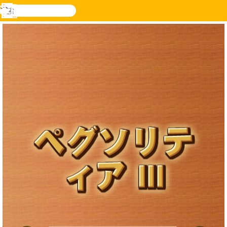
検
索
メ
Novel
ログ
ニ
Games
イン
ュ
ー