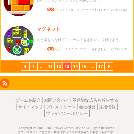
赤いブロックをトラップから助け出そう！
バージョン： 1.7.0 アップデートされました： 2019-12-02
マグネット
北と南をつなげてフィールドをきれいに片付けよう。
バージョン： 1.7.2 アップデートされました： 2023-05-19
前
1
...
11
12
13
14
15
...
17
次
Facebook
Instagram
X
RSS
LinkedIn
ゲームを紹介
お問い合わせ
不適切な広告を報告する
サイトマップ
プレスリリース
会社概要
採用情報
プライバシーポリシー
Copyright © 2001 - 2026 Novel Games Limited. All Rights Reserved.
当ウェブサイトに含まれる商標はすべてその権利者が所有するものです。