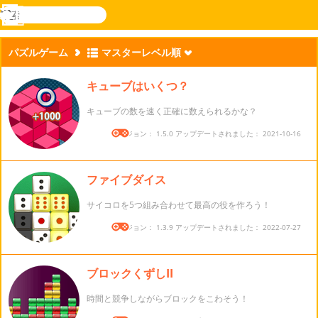
検
索
メ
Novel
ログ
ニ
Games
イン
パズルゲーム
マスターレベル順
ュ
ー
キューブはいくつ？
キューブの数を速く正確に数えられるかな？
バージョン： 1.5.0 アップデートされました： 2021-10-16
ファイブダイス
サイコロを5つ組み合わせて最高の役を作ろう！
バージョン： 1.3.9 アップデートされました： 2022-07-27
ブロックくずしII
時間と競争しながらブロックをこわそう！