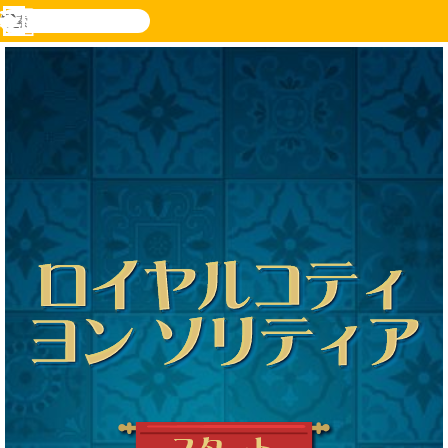
検
索
メ
Novel
ログ
ニ
Games
イン
ュ
ー