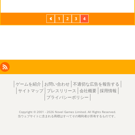
前
1
2
3
4
Facebook
Instagram
X
RSS
LinkedIn
ゲームを紹介
お問い合わせ
不適切な広告を報告する
サイトマップ
プレスリリース
会社概要
採用情報
プライバシーポリシー
Copyright © 2001 - 2026 Novel Games Limited. All Rights Reserved.
当ウェブサイトに含まれる商標はすべてその権利者が所有するものです。