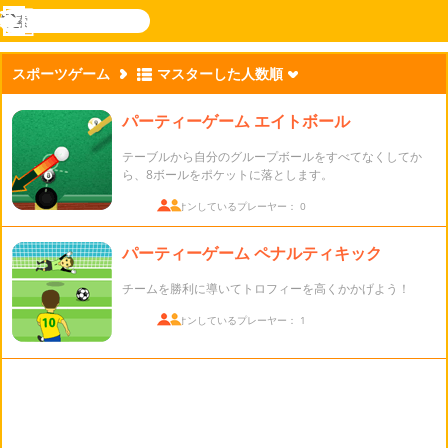
検
索
メ
Novel
ログ
ニ
Games
イン
スポーツゲーム
マスターした人数順
ュ
ー
パーティーゲーム エイトボール
テーブルから自分のグループボールをすべてなくしてか
ら、8ボールをポケットに落とします。
ログオンしているプレーヤー： 0
パーティーゲーム ペナルティキック
チームを勝利に導いてトロフィーを高くかかげよう！
ログオンしているプレーヤー： 1