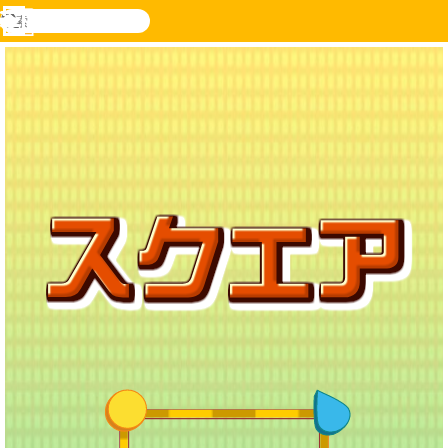
検
索
メ
Novel
ログ
ニ
Games
イン
ュ
ー