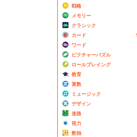
戦略
メモリー
クラシック
カード
ワード
ピクチャーパズル
ロールプレイング
教育
算数
ミュージック
デザイン
迷路
視力
数独