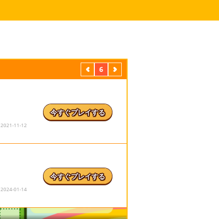
前
6
次
今すぐプレイする
21-11-12
今すぐプレイする
24-01-14