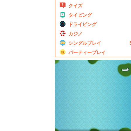
クイズ
タイピング
ドライビング
カジノ
シングルプレイ
パーティープレイ