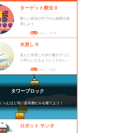
ターゲット療法 II
難しい状況の中でがん細胞を破
壊しよう
バージョン： 1.1.0
水差し II
並んだ水差しの水の量がぴった
り同じになるようにください。
バージョン： 1.0.1
ロボット サンタ