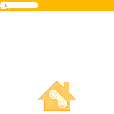
検
索
メ
Novel
ログ
ニ
Games
イン
ュ
ー