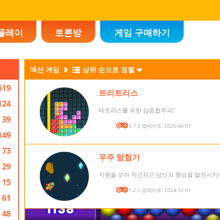
플레이
토론방
게임 구매하기
액션 게임
상위 순으로 정렬
619
트리트리스
124
테트리스를 위한 삼중협주곡!
39
버전: 3.7.3 업데이트: 2026-04-07
149
73
우주 탐험가
29
자원을 모아 차근차근 당신의 행성을 발전시키
15
버전: 1.2.1 업데이트: 2024-12-01
61
48