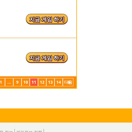
지금 게임 하기
지금 게임 하기
1
...
9
10
11
12
13
14
다음