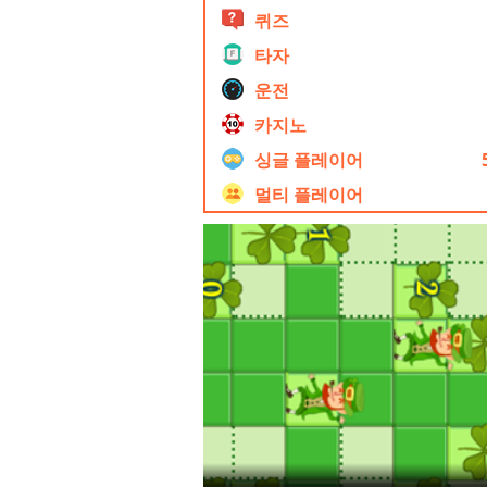
퀴즈
타자
운전
카지노
싱글 플레이어
멀티 플레이어