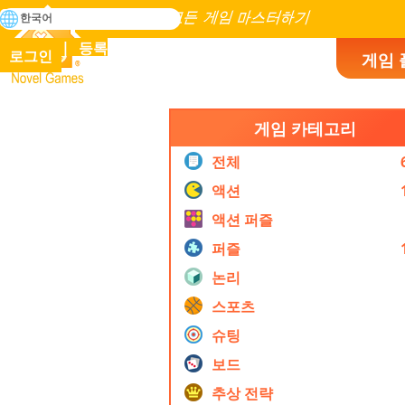
검
한국어
색
인류 역사에 존재하는 모든 게임 마스터하기
등록
로그인
게임 
Novel Games
게임 카테고리
전체
액션
액션 퍼즐
퍼즐
논리
스포츠
슈팅
보드
추상 전략