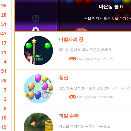
96
28
51
147
마법사의 공
17
튕기는 공에 마법의 주문을 거세요!
11
버전: 1.6.0 업데이트: 2022-02-23
4
51
풍선
28
당신의 환상적인 기술로 남김없이 터뜨리세요!
3
버전: 1.6.0 업데이트: 2022-05-04
3
8
과일 수확
10
과일을 수확하는 농부의 마음으로!
15