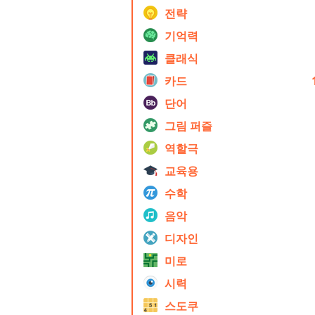
전략
기억력
클래식
카드
단어
그림 퍼즐
역할극
교육용
수학
음악
디자인
미로
시력
스도쿠