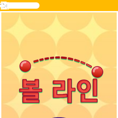
검
색
메
Novel
로그
뉴
Games
인