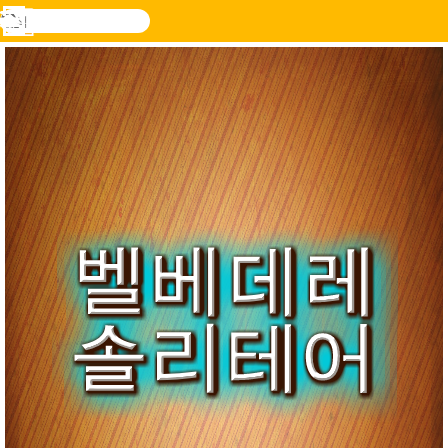
검
색
메
Novel
로그
뉴
Games
인