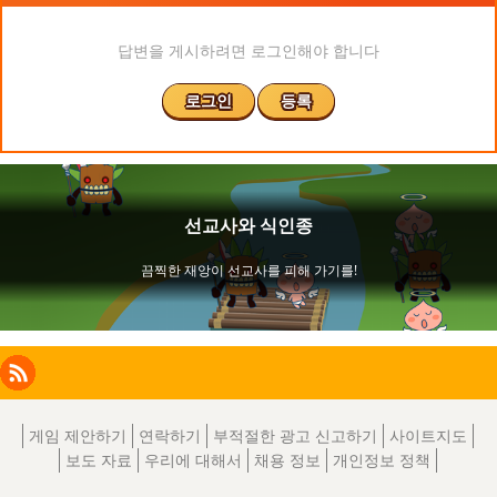
답변을 게시하려면 로그인해야 합니다
로그인
등록
Facebook
Instagram
X
RSS
LinkedIn
게임 제안하기
연락하기
부적절한 광고 신고하기
사이트지도
보도 자료
우리에 대해서
채용 정보
개인정보 정책