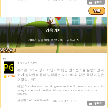
2023-12-11 10:19:13
좋아요
댓글
#8
#7에 대한 답변
그러나 광고 차단기로 많은 인스턴스를 실행하면 서
(번역됨)
버에 심각한 비용이 발생하는 Notakto와 같은 특정 게임은
2694
어떻습니까?
(원본) But what about certain games such as Notakto, where launching
many instances of it with ad blockers incurs severe costs in your
servers?
글쓴이 Piotr Grochowski
2023-12-12 03:03:35
좋아요