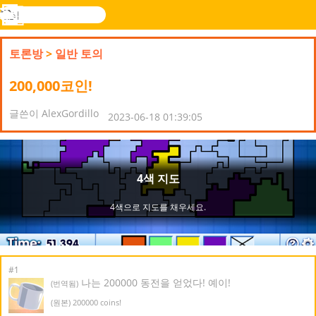
검
색
메
Novel
로그
뉴
Games
인
토론방
>
일반 토의
200,000코인!
글쓴이 AlexGordillo
2023-06-18 01:39:05
#1
나는 200000 동전을 얻었다! 예이!
(번역됨)
(원본) 200000 coins!