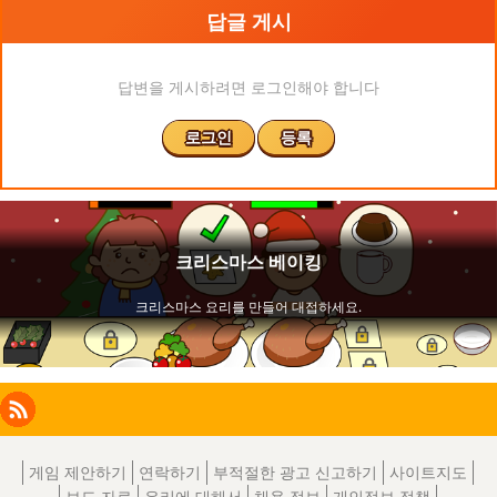
답글 게시
답변을 게시하려면 로그인해야 합니다
로그인
등록
Facebook
Instagram
X
RSS
LinkedIn
게임 제안하기
연락하기
부적절한 광고 신고하기
사이트지도
보도 자료
우리에 대해서
채용 정보
개인정보 정책