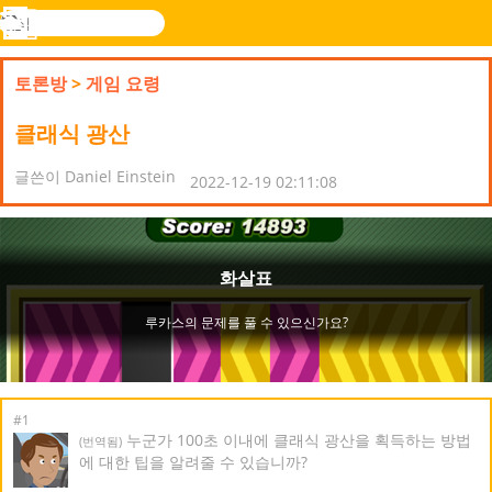
검
색
메
Novel
로그
뉴
Games
인
토론방
>
게임 요령
클래식 광산
글쓴이 Daniel Einstein
2022-12-19 02:11:08
#1
누군가 100초 이내에 클래식 광산을 획득하는 방법
(번역됨)
에 대한 팁을 알려줄 수 있습니까?