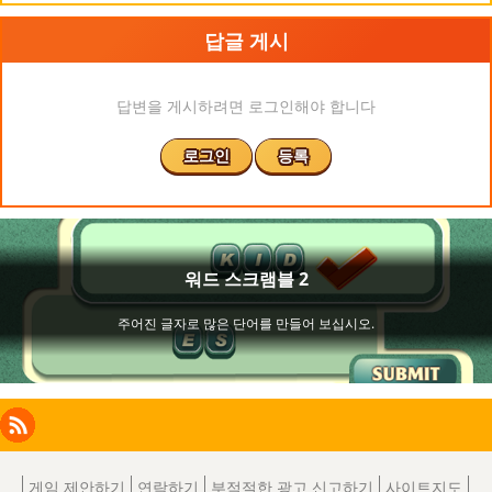
답글 게시
답변을 게시하려면 로그인해야 합니다
로그인
등록
Facebook
Instagram
X
RSS
LinkedIn
게임 제안하기
연락하기
부적절한 광고 신고하기
사이트지도