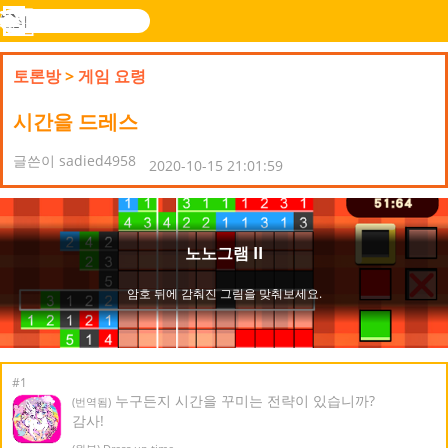
검
색
메
Novel
로그
뉴
Games
인
토론방
>
게임 요령
시간을 드레스
글쓴이 sadied4958
2020-10-15 21:01:59
#1
누구든지 시간을 꾸미는 전략이 있습니까?
(번역됨)
감사!