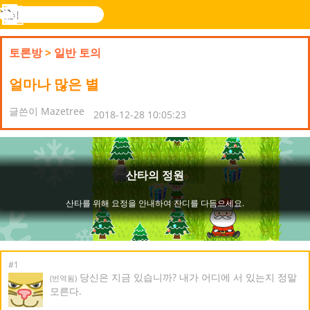
검
색
메
Novel
로그
뉴
Games
인
토론방
>
일반 토의
얼마나 많은 별
글쓴이 Mazetree
2018-12-28 10:05:23
#1
당신은 지금 있습니까? 내가 어디에 서 있는지 정말
(번역됨)
모른다.