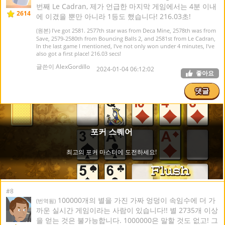
번째 Le Cadran, 제가 언급한 마지막 게임에서는 4분 이내
2614
에 이겼을 뿐만 아니라 1등도 했습니다! 216.03초!
(원본) I've got 2581. 2577th star was from Deca Mine, 2578th was from
Save, 2579-2580th from Bouncing Balls 2, and 2581st from Le Cadran,
In the last game I mentioned, I've not only won under 4 minutes, I've
also got a first place! 216.03 secs!
글쓴이 AlexGordillo
2024-01-04 06:12:02
좋아요
댓글
#8
100000개의 별을 가진 가짜 엉덩이 속임수에 더 가
(번역됨)
까운 실시간 게임이라는 사람이 있습니다!! 별 2735개 이상
을 얻는 것은 불가능합니다. 1000000은 말할 것도 없고! 그