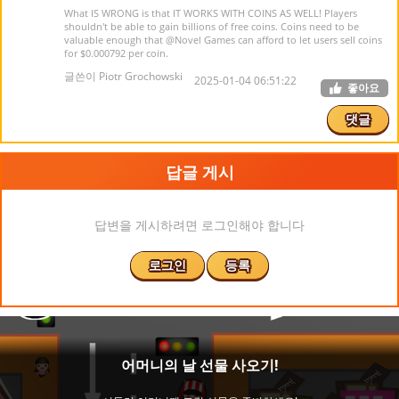
What IS WRONG is that IT WORKS WITH COINS AS WELL! Players
shouldn't be able to gain billions of free coins. Coins need to be
valuable enough that
@Novel Games
can afford to let users sell coins
for $0.000792 per coin.
글쓴이 Piotr Grochowski
2025-01-04 06:51:22
좋아요
댓글
답글 게시
답변을 게시하려면 로그인해야 합니다
로그인
등록