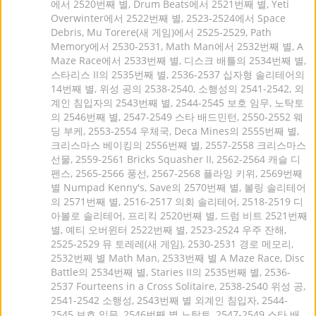
에서 2520번째 별, Drum Beats에서 2521번째 별, Yeti
Overwinter에서 2522번째 별, 2523-2524에서 Space
Debris, Mu Torere(새 게임)에서 2525-2529, Path
Memory에서 2530-2531, Math Man에서 2532번째 별, A
Maze Race에서 2533번째 별, 디스크 배틀의 2534번째 별,
스타리스 II의 2535번째 별, 2536-2537 십자형 솔리테어의
14번째 별, 위성 공의 2538-2540, 소행성의 2541-2542, 외
계인 침입자의 2543번째 별, 2544-2545 보호 임무, 노탁토
의 2546번째 별, 2547-2549 스타 배드민턴, 2550-2552 웨
딩 부케, 2553-2554 우체국, Deca Mines의 2555번째 별,
크리스마스 베이킹의 2556번째 별, 2557-2558 크리스마스
선물, 2559-2561 Bricks Squasher II, 2562-2564 캐슬 디
펜스, 2565-2566 풍선, 2567-2568 플라잉 키위, 2569번째
별 Numpad Kenny's, Save의 2570번째 별, 볼링 솔리테어
의 2571번째 별, 2516-2517 의회 솔리테어, 2518-2519 디
아볼로 솔리테어, 프리킥 2520번째 별, 드럼 비트 2521번째
별, 예티 오버윈터 2522번째 별, 2523-2524 우주 잔해,
2525-2529 뮤 토레레(새 게임), 2530-2531 경로 메모리,
2532번째 별 Math Man, 2533번째 별 A Maze Race, Disc
Battle의 2534번째 별, Staries II의 2535번째 별, 2536-
2537 Fourteens in a Cross Solitaire, 2538-2540 위성 공,
2541-2542 소행성, 2543번째 별 외계인 침입자, 2544-
2545 보호 임무, 2546번째 별 노탁토, 2547-2549 스타 배