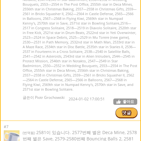
Bouquets, 2553—2554 in The Post Office, 2555th star in Deca Mines,
2556th star in Christmas Baking, 2557—2558 in Christmas Gifts, 2559—
2561 in Bricks Squasher II, 2562—2564 in Castle Defense, 2565—2566
in Balloons, 2567—2568 in Flying Kiwi, 2569th star in Numpad
Kenny's, 2570th star in Save, 2571st star in Bowling Solitaire,2516—
2517 in Congress Solitaire, 2518—2519 in Diavolo Solitaire, 2520th star
in Free Kick, 2521st star in Drum Beats, 2522nd star in Yeti Overwinter,
2523—2524 in Space Debris, 2525—2529 in Mu Torere (new game),
2530—2531 in Path Memory, 2532nd star in Math Man, 2533rd star in
A Maze Race, 2534th star in Disc Battle, 2535th star in Staries II, 2536—
2537 in Fourteens in a Cross Solitaire, 2538—2540 in Satellite Balls,
2541—2542 in Asteroids, 2543rd star in Alien Intruders, 2544—2545 in
Protect Mission, 2546th star in Notakto, 2547—2549 in Star
Badminton, 2550—2552 in Wedding Bouquets, 2553—2554 in The Post
Office, 2555th star in Deca Mines, 2556th star in Christmas Baking,
2557—2558 in Christmas Gifts, 2559—2561 in Bricks Squasher II, 2562
—2564 in Castle Defense, 2565—2566 in Balloons, 2567—2568 in
Flying Kiwi, 2569th star in Numpad Kenny's, 2570th star in Save, and
2571st star in Bowling Solitaire.
글쓴이 Piotr Grochowski
2024-01-02 17:00:51
좋아요
댓글
#7
2581이 있습니다. 2577번째 별은 Deca Mine, 2578
(번역됨)
번째 별은 Save, 2579-2580번째 Bouncing Balls 2, 2581