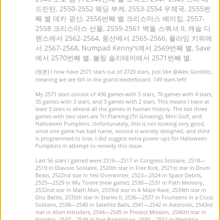
드민턴, 2550-2552 웨딩 부케, 2553-2554 우체국, 2555번
째 별 데카 광산, 2556번째 별 크리스마스 베이킹, 2557-
2558 크리스마스 선물, 2559-2561 벽돌 스쿼셔 II, 캐슬 디
펜스에서 2562-2564, 풍선에서 2565-2566, 플라잉 키위에
서 2567-2568, Numpad Kenny's에서 2569번째 별, Save
에서 2570번째 별, 볼링 솔리테어에서 2571번째 별.
(원본) I now have 2571 stars out of 2720 stars, just like
@Alex Gordillo
,
meaning we are 6th in the grand leaderboard. 149 stars left!
My 2571 stars consist of 436 games with 5 stars, 70 games with 4 stars,
35 games with 3 stars, and 3 games with 2 stars. This means I have at
least 3 stars in almost all the games in human history. The last three
games with two stars are Tri Planting (Tri Growing), Mini Golf, and
Halloween Pumpkins. Unfortunately, this is not looking very good,
since one game has bad name, second is worstly designed, and third
is programmed to lose. I did suggest extra power ups for Halloween
Pumpkins in attempt to remedy this issue.
Last 56 stars I gained were 2516—2517 in Congress Solitaire, 2518—
2519 in Diavolo Solitaire, 2520th star in Free Kick, 2521st star in Drum
Beats, 2522nd star in Yeti Overwinter, 2523—2524 in Space Debris,
2525—2529 in Mu Torere (new game), 2530—2531 in Path Memory,
2532nd star in Math Man, 2533rd star in A Maze Race, 2534th star in
Disc Battle, 2535th star in Staries II, 2536—2537 in Fourteens in a Cross
Solitaire, 2538—2540 in Satellite Balls, 2541—2542 in Asteroids, 2543rd
star in Alien Intruders, 2544—2545 in Protect Mission, 2546th star in
Notakto, 2547—2549 in Star Badminton, 2550—2552 in Wedding