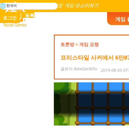
검
한국어
색
인류 역사에 존재하는 모든 게임 마스터하기
등록
로그인
게임 
Novel Games
토론방
>
게임 요령
프리스타일 사커에서 6만87
글쓴이 AlexGordillo
2019-08-03 07