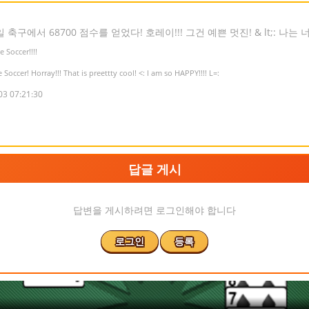
 축구에서 68700 점수를 얻었다! 호레이!!! 그건 예쁜 멋진! & lt;: 나는 너무
 Soccer!!!!
e Soccer! Horray!!! That is preettty cool! <: I am so HAPPY!!!! L=:
03 07:21:30
답글 게시
답변을 게시하려면 로그인해야 합니다
로그인
등록