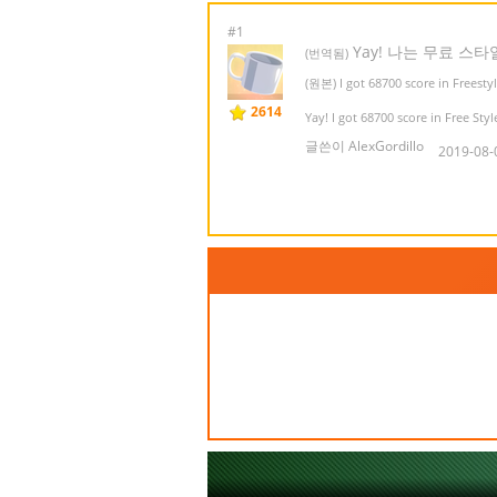
#1
Yay! 나는 무료 스타일
(번역됨)
(원본) I got 68700 score in Freestyle
2614
Yay! I got 68700 score in Free Styl
글쓴이 AlexGordillo
2019-08-