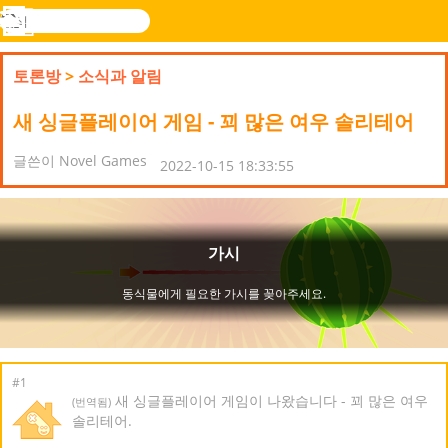
검
색
메
Novel
로그
뉴
Games
인
토론방
>
소식과 알림
새 싱글플레이어 게임 - 꾀 많은 여우 솔리테어
글쓴이 Novel Games
2022-10-15 18:33:55
#1
새 싱글플레이어 게임이 나왔습니다 - 꾀 많은 여우
(번역됨)
솔리테어.