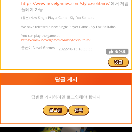
https://www.novelgames.com/slyfoxsolitaire/
에서 게임
플레이 가능
(원본) New Single Player Game - Sly Fox Solitaire
We have released a new Single Player Game - Sly Fox Solitaire.
You can play the game at
https://www.novelgames.com/slyfoxsolitaire/
글쓴이 Novel Games
2022-10-15 18:33:55
좋아요
댓글
답글 게시
답변을 게시하려면 로그인해야 합니다
로그인
등록