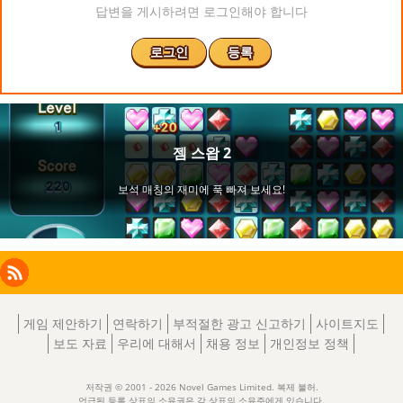
답변을 게시하려면 로그인해야 합니다
로그인
등록
Facebook
Instagram
X
RSS
LinkedIn
게임 제안하기
연락하기
부적절한 광고 신고하기
사이트지도
보도 자료
우리에 대해서
채용 정보
개인정보 정책
저작권 © 2001 - 2026 Novel Games Limited. 복제 불허.
언급된 등록 상표의 소유권은 각 상표의 소유주에게 있습니다.