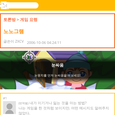
검
색
메
Novel
로그
뉴
Games
인
토론방
>
게임 요령
노노그램
글쓴이 ZXCV
2006-10-06 04:24:11
#1
내가 이기거나 잃는 것을 아는 방법?
(번역됨)
나는 게임을 한 것처럼 보이지만, 어떤 메시지도 알려주지
않았다.