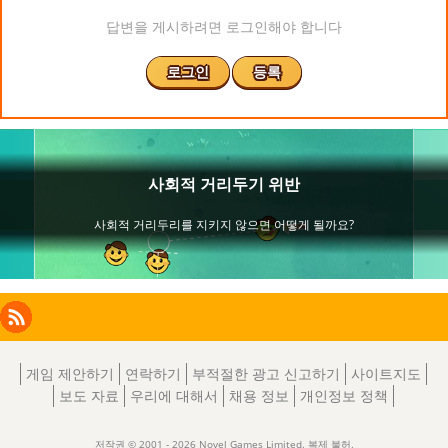
답변을 게시하려면 로그인해야 합니다
로그인
등록
Facebook
Instagram
X
RSS
LinkedIn
게임 제안하기
연락하기
부적절한 광고 신고하기
사이트지도
보도 자료
우리에 대해서
채용 정보
개인정보 정책
저작권 © 2001 - 2026 Novel Games Limited. 복제 불허.