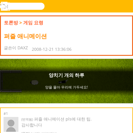
검
색
메
Novel
로그
뉴
Games
인
토론방
>
게임 요령
퍼즐 애니메이션
글쓴이 DAXZ
2008-12-21 13:36:06
#1
퍼즐 애니메이션 pls에 대한 팁.
(번역됨)
감사합니다