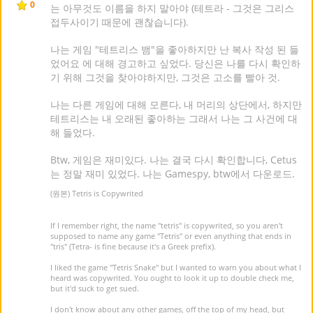
0
는 아무것도 이름을 하지 말아야 (테트라 - 그것은 그리스
접두사이기 때문에 괜찮습니다).
나는 게임 "테트리스 뱀"을 좋아하지만 난 복사 작성 된 들
었어요 에 대해 경고하고 싶었다. 당신은 나를 다시 확인하
기 위해 그것을 찾아야하지만, 그것은 고소를 빨아 것.
나는 다른 게임에 대해 모른다, 내 머리의 상단에서, 하지만
테트리스는 내 오래된 좋아하는 그래서 나는 그 사건에 대
해 들었다.
Btw, 게임은 재미있다. 나는 결국 다시 확인합니다, Cetus
는 정말 재미 있었다. 나는 Gamespy, btw에서 다운로드.
(원본) Tetris is Copywrited
If I remember right, the name "tetris" is copywrited, so you aren't
supposed to name any game "Tetris" or even anything that ends in
"tris" (Tetra- is fine because it's a Greek prefix).
I liked the game "Tetris Snake" but I wanted to warn you about what I
heard was copywrited. You ought to look it up to double check me,
but it'd suck to get sued.
I don't know about any other games, off the top of my head, but