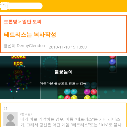
검
색
메
Novel
로그
뉴
Games
인
토론방
>
일반 토의
테트리스는 복사작성
글쓴이 DennyGlendon
2010-11-10 19:13:09
#1
(번역됨)
내가 바로 기억하는 경우, 이름 "테트리스"는 카피 라이쓰
기, 그래서 당신은 어떤 게임 "테트리스"또는 "tris"로 끝나