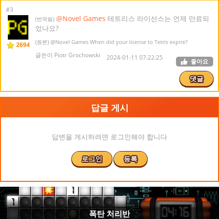
#3
@Novel Games
테트리스 라이선스는 언제 만료되
(번역됨)
었나요?
(원본)
@Novel Games
When did your license to Tetris expire?
2694
글쓴이 Piotr Grochowski
2024-01-11 07:22:25
좋아요
댓글
답글 게시
답변을 게시하려면 로그인해야 합니다
로그인
등록