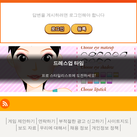
답변을 게시하려면 로그인해야 합니다
로그인
등록
Facebook
Instagram
X
RSS
LinkedIn
게임 제안하기
연락하기
부적절한 광고 신고하기
사이트지도
보도 자료
우리에 대해서
채용 정보
개인정보 정책