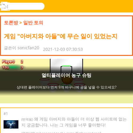
검
색
메
Novel
로그
뉴
Games
인
토론방
>
일반 토의
게임 "아버지와 아들"에 무슨 일이 있었는지
글쓴이 sonicfan20
2021-12-03 07:30:53
#1
왜 게임 아버지와 아들이 더 이상 웹 사이트에 없는
(번역됨)
지 궁금합니다. 나는 그 게임을 너무 좋아했다!