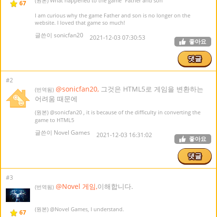
(원본) What happened to the game "Father and son"
67
I am curious why the game Father and son is no longer on the
website. I loved that game so much!
글쓴이 sonicfan20
2021-12-03 07:30:53
좋아요
댓글
#2
@sonicfan20,
그것은 HTML5로 게임을 변환하는
(번역됨)
어려움 때문에
(원본)
@sonicfan20
, it is because of the difficulty in converting the
game to HTML5
글쓴이 Novel Games
2021-12-03 16:31:02
좋아요
댓글
#3
@Novel 게임,
이해합니다.
(번역됨)
(원본)
@Novel Games
, I understand.
67