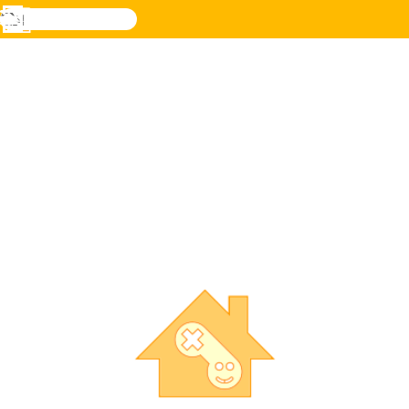
검
색
메
Novel
로그
뉴
Games
인