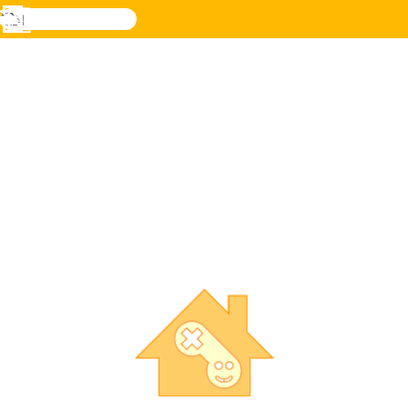
검
색
메
Novel
로그
뉴
Games
인