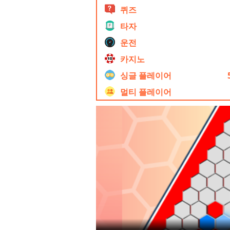
퀴즈
타자
운전
카지노
싱글 플레이어
멀티 플레이어