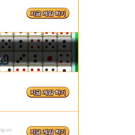
지금 게임 하기
지금 게임 하기
임입니다.
지금 게임 하기