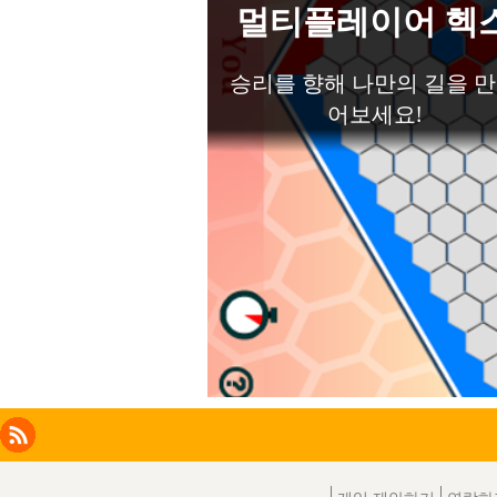
Facebook
Instagram
X
RSS
LinkedIn