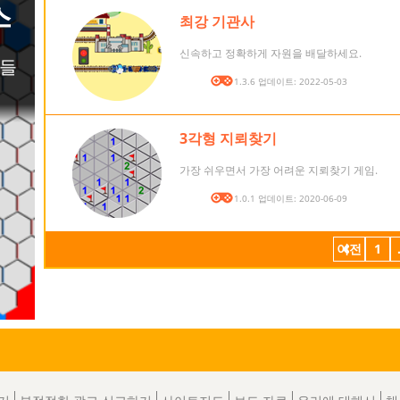
최강 기관사
신속하고 정확하게 자원을 배달하세요.
버전: 1.3.6 업데이트: 2022-05-03
3각형 지뢰찾기
가장 쉬우면서 가장 어려운 지뢰찾기 게임.
버전: 1.0.1 업데이트: 2020-06-09
이전
1