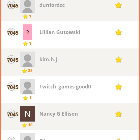
dunfordzc
7045
1
1
Lillian Gutowski
7045
1
1
kim.h.j
7045
1
28
Twitch_games good0
7045
1
1
Nancy G Ellison
7045
1
10