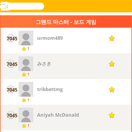
검
색
메
Novel
로그
뉴
Games
인
그랜드 마스터 - 보드 게임
urmom489
7045
1
1
みさき
7045
1
1
tribbettmg
7045
1
1
Aniyah McDonald
7045
1
1