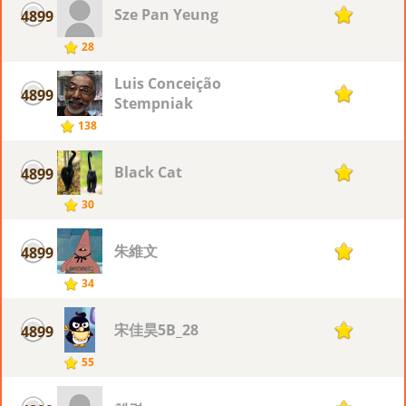
Sze Pan Yeung
4899
1
28
Luis Conceição
4899
1
Stempniak
138
Black Cat
4899
1
30
朱維文
4899
1
34
宋佳昊5B_28
4899
1
55