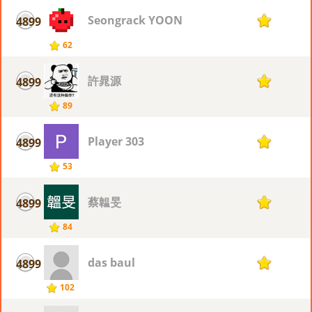
Seongrack YOON
4899
1
62
許晁源
4899
1
89
Player 303
4899
1
53
蔡韞旻
4899
1
84
das baul
4899
1
102