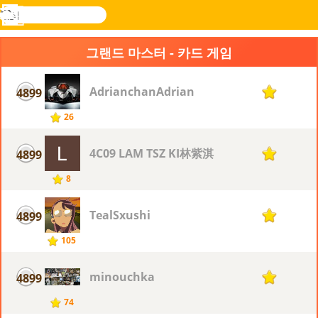
검
색
메
Novel
로그
뉴
Games
인
그랜드 마스터 - 카드 게임
AdrianchanAdrian
4899
1
26
4C09 LAM TSZ KI林紫淇
4899
1
8
TealSxushi
4899
1
105
minouchka
4899
1
74