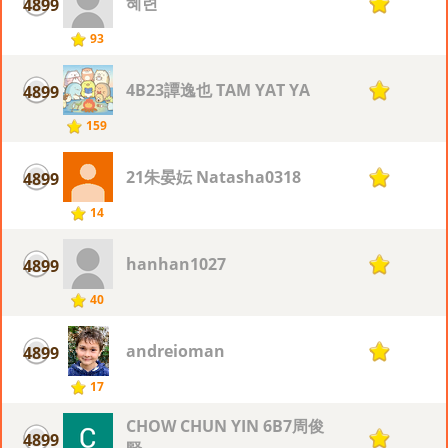
혜련
4899
1
93
4B23譚逸也 TAM YAT YA
4899
1
159
21朱晏妘 Natasha0318
4899
1
14
hanhan1027
4899
1
40
andreioman
4899
1
17
CHOW CHUN YIN 6B7周俊
4899
1