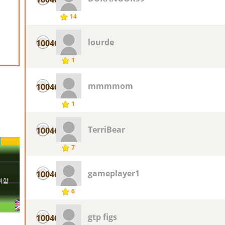
14
lourde
10046
1
mmmmom
10046
1
TerriBear
10046
7
gameplayer1
10046
6
gtp figs
10046