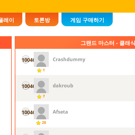
플레이
토론방
게임 구매하기
그랜드 마스터 - 클래
Crashdummy
10046
1
dakroub
10046
7
Afseta
10046
20