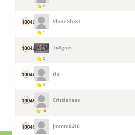
2
VloneGhxst
10046
1
TxAgnes
10046
2
rla
10046
4
Cristianeas
10046
10
jmmm0610
10046