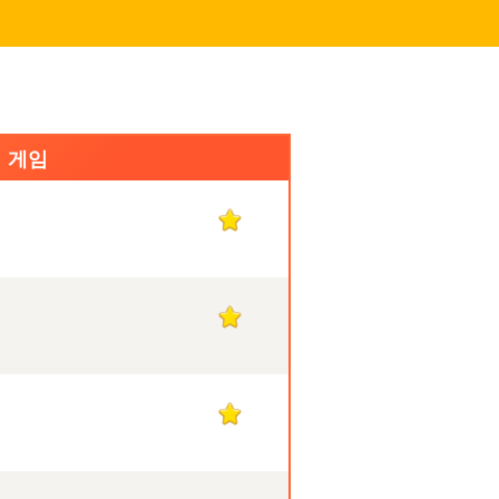
식 게임
1
1
1