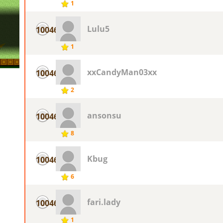
1
Lulu5
10046
1
xxCandyMan03xx
10046
2
ansonsu
10046
8
Kbug
10046
6
fari.lady
10046
1