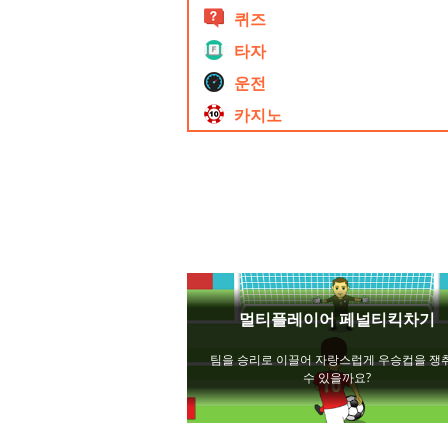
퀴즈
타자
운전
카지노