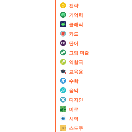
전략
기억력
클래식
카드
단어
그림 퍼즐
역할극
교육용
수학
음악
디자인
미로
시력
스도쿠