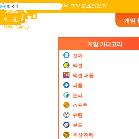
검
한국어
색
인류 역사에 존재하는 모든 게임 마스터하기
등록
로그인
게임 
Novel Games
게임 카테고리
전체
액션
액션 퍼즐
퍼즐
논리
스포츠
슈팅
보드
추상 전략