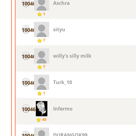
Aschra
10046
1
sityu
10046
7
willy's silly milk
10046
7
Turk_10
10046
1
Infermo
10046
40
DURANGOK99
10046