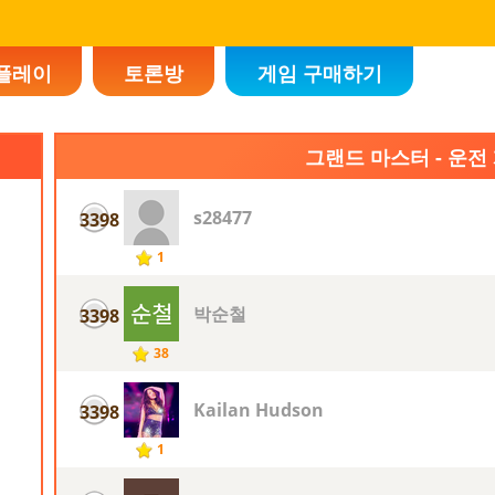
플레이
토론방
게임 구매하기
그랜드 마스터 - 운전
s28477
3398
1
박순철
3398
38
Kailan Hudson
3398
1