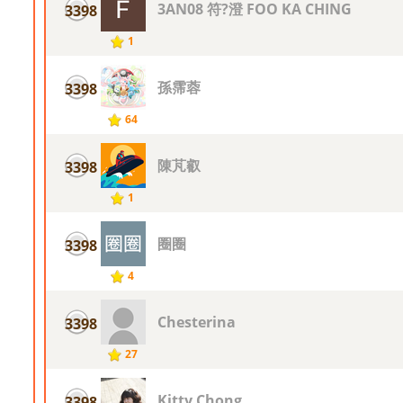
3AN08 符?澄 FOO KA CHING
3398
1
孫霈蓉
3398
64
陳芃叡
3398
1
圈圈
3398
4
Chesterina
3398
27
Kitty Chong
3398