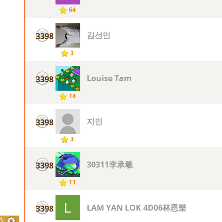
64
김선민
3398
3
Louise Tam
3398
14
지민
3398
3
30311李承羲
3398
11
LAM YAN LOK 4D06林恩樂
3398