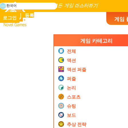
검
한국어
색
인류 역사에 존재하는 모든 게임 마스터하기
등록
로그인
게임 
Novel Games
게임 카테고리
전체
액션
액션 퍼즐
퍼즐
논리
스포츠
슈팅
보드
추상 전략