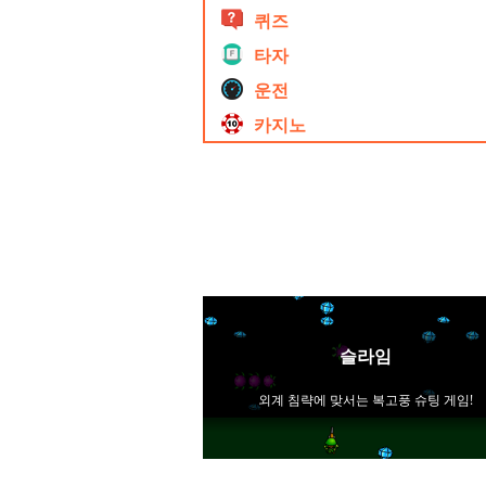
퀴즈
타자
운전
카지노