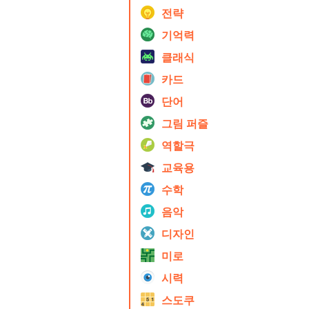
전략
기억력
클래식
카드
단어
그림 퍼즐
역할극
교육용
수학
음악
디자인
미로
시력
스도쿠