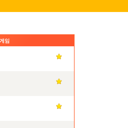
 게임
1
1
1