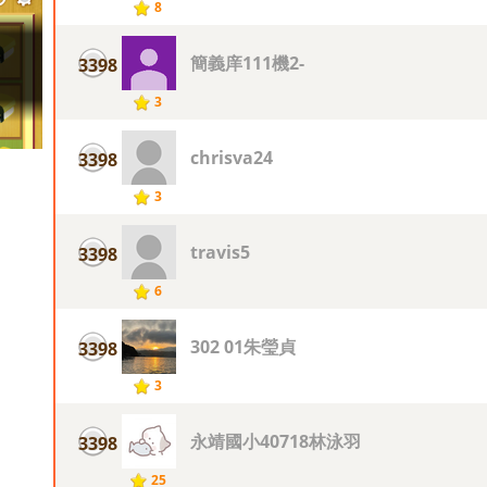
8
簡義庠111機2-
3398
3
chrisva24
3398
3
travis5
3398
6
302 01朱瑩貞
3398
3
永靖國小40718林泳羽
3398
25