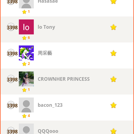
Hasasae
3398
1
1
lo Tony
3398
1
6
周采藝
3398
1
2
CROWNHER PRINCESS
3398
1
1
bacon_123
3398
1
4
QQQooo
3398
1