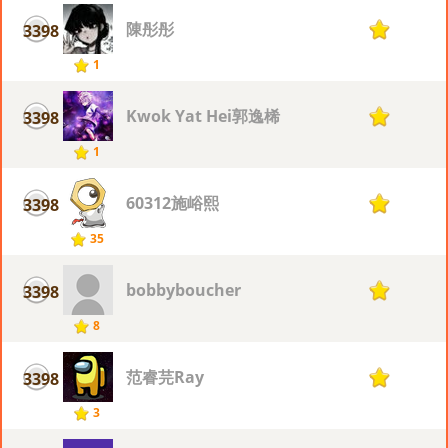
陳彤彤
3398
1
1
Kwok Yat Hei郭逸桸
3398
1
1
60312施峪熙
3398
1
35
bobbyboucher
3398
1
8
范睿芫Ray
3398
1
3