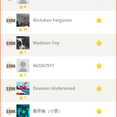
6
Muluken Ferguson
3398
1
19
Madison Foy
3398
1
1
662267517
3398
1
1
Dawson Underwood
3398
1
1
蔡昇翰（小雷）
3398
1