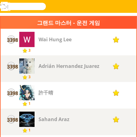
검
색
메
Novel
로그
뉴
Games
인
그랜드 마스터 - 운전 게임
Wai Hung Lee
3398
1
3
Adrián Hernandez Juarez
3398
1
3
許千晴
3398
1
1
Sahand Araz
3398
1
1