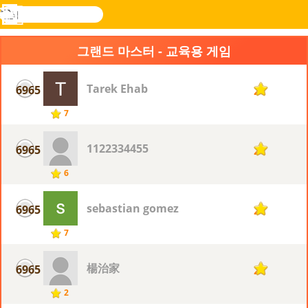
검
색
메
Novel
로그
뉴
Games
인
그랜드 마스터 - 교육용 게임
Tarek Ehab
6965
2
7
1122334455
6965
2
6
sebastian gomez
6965
2
7
楊治家
6965
2
2