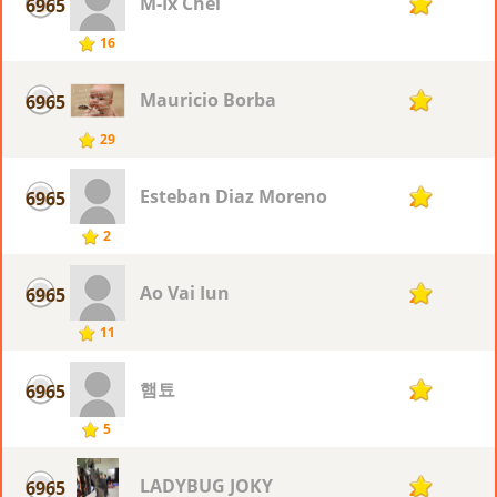
M-Ix Chel
6965
2
16
Mauricio Borba
6965
2
29
Esteban Diaz Moreno
6965
2
2
Ao Vai Iun
6965
2
11
햄툐
6965
2
5
LADYBUG JOKY
6965
2