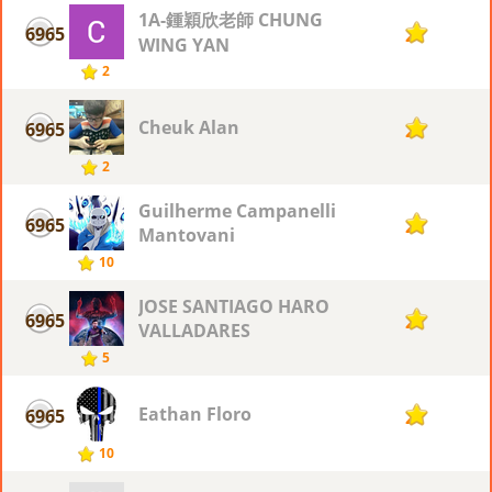
1A-鍾穎欣老師 CHUNG
6965
2
WING YAN
2
Cheuk Alan
6965
2
2
Guilherme Campanelli
6965
2
Mantovani
10
JOSE SANTIAGO HARO
6965
2
VALLADARES
5
Eathan Floro
6965
2
10