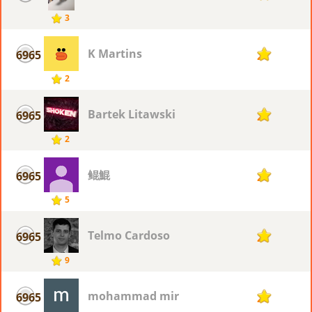
3
K Martins
6965
2
2
Bartek Litawski
6965
2
2
鲲鯤
6965
2
5
Telmo Cardoso
6965
2
9
mohammad mir
6965
2