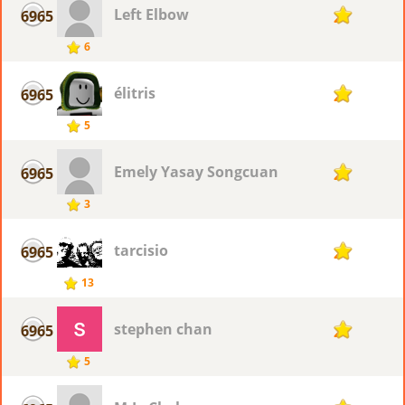
Left Elbow
6965
2
6
élitris
6965
2
5
Emely Yasay Songcuan
6965
2
3
tarcisio
6965
2
13
stephen chan
6965
2
5