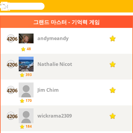
검
색
메
Novel
로그
뉴
Games
인
그랜드 마스터 - 기억력 게임
andymeandy
4206
1
48
Nathalie Nicot
4206
1
393
Jim Chim
4206
1
170
wickrama2309
4206
1
184