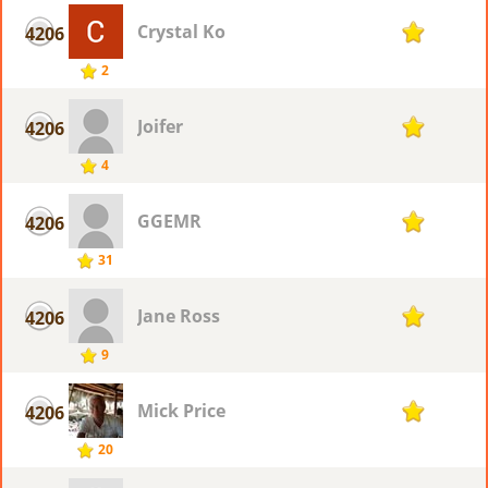
Crystal Ko
4206
1
2
Joifer
4206
1
4
GGEMR
4206
1
31
Jane Ross
4206
1
9
Mick Price
4206
1
20