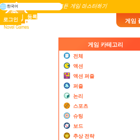
검
한국어
색
인류 역사에 존재하는 모든 게임 마스터하기
등록
로그인
게임 
Novel Games
게임 카테고리
전체
액션
액션 퍼즐
퍼즐
논리
스포츠
슈팅
보드
추상 전략