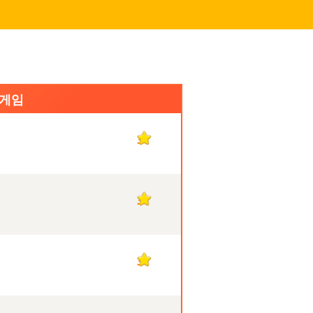
 게임
3
3
3