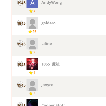
AndyWong
1945
3
gaidero
1945
52
Liline
1945
9
106ST嚴竣
1945
9
Javyco
1945
5
Cooper Stott
1945