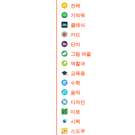
전략
기억력
클래식
카드
단어
그림 퍼즐
역할극
교육용
수학
음악
디자인
미로
시력
스도쿠