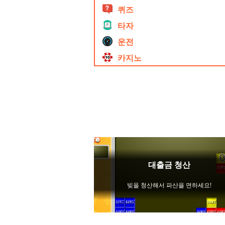
퀴즈
타자
운전
카지노