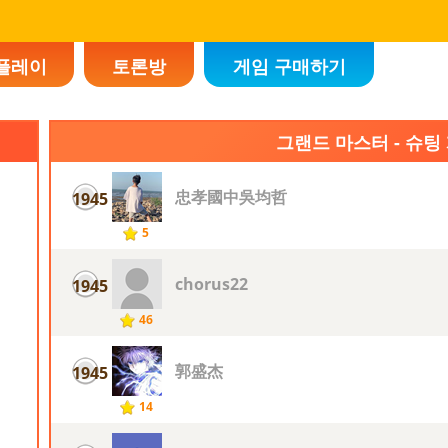
플레이
토론방
게임 구매하기
그랜드 마스터 - 슈팅
忠孝國中吳均哲
1945
5
chorus22
1945
46
郭盛杰
1945
14