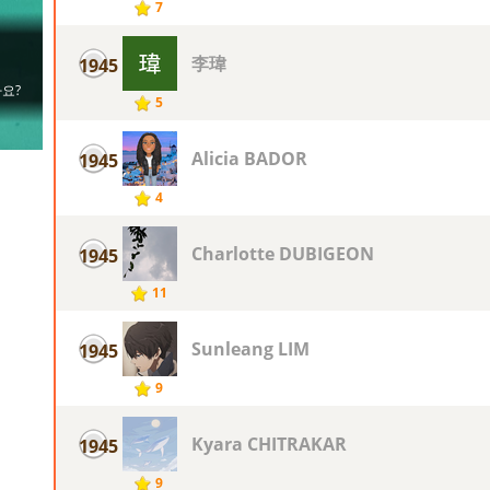
7
李瑋
1945
5
Alicia BADOR
1945
4
Charlotte DUBIGEON
1945
11
Sunleang LIM
1945
9
Kyara CHITRAKAR
1945
9