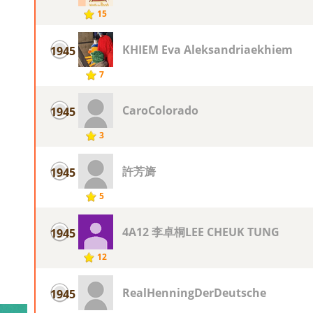
15
KHIEM Eva Aleksandriaekhiem
1945
7
CaroColorado
1945
3
許芳旖
1945
5
4A12 李卓桐LEE CHEUK TUNG
1945
12
RealHenningDerDeutsche
1945