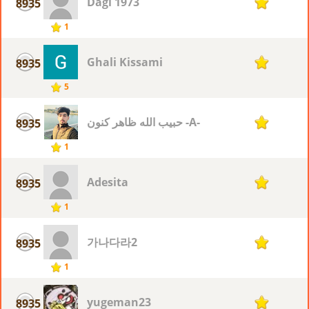
Dagi 1973
8935
1
1
Ghali Kissami
8935
1
5
حبيب الله ظاهر كنون -A-
8935
1
1
Adesita
8935
1
1
가나다라2
8935
1
1
yugeman23
8935
1