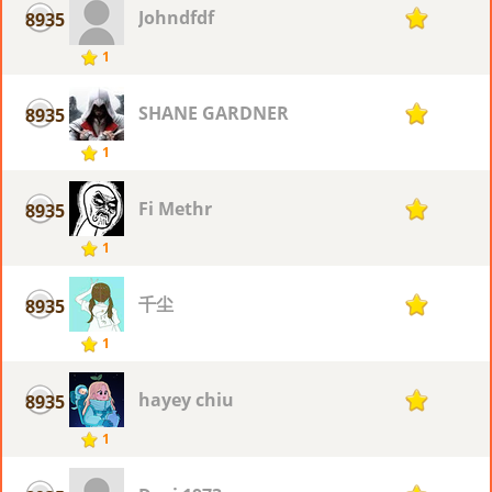
Johndfdf
8935
1
1
SHANE GARDNER
8935
1
1
Fi Methr
8935
1
1
千尘
8935
1
1
hayey chiu
8935
1
1