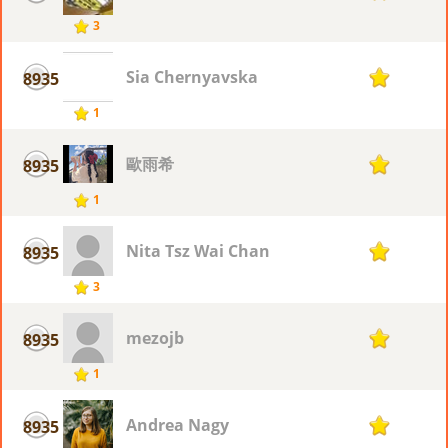
3
Sia Chernyavska
8935
1
1
歐雨希
8935
1
1
Nita Tsz Wai Chan
8935
1
3
mezojb
8935
1
1
Andrea Nagy
8935
1