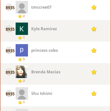
tmccree07
8935
1
2
Kyle Ramirez
8935
1
1
princess cobo
8935
1
5
Brenda Macias
8935
1
2
Shu Ishimi
8935
1
1