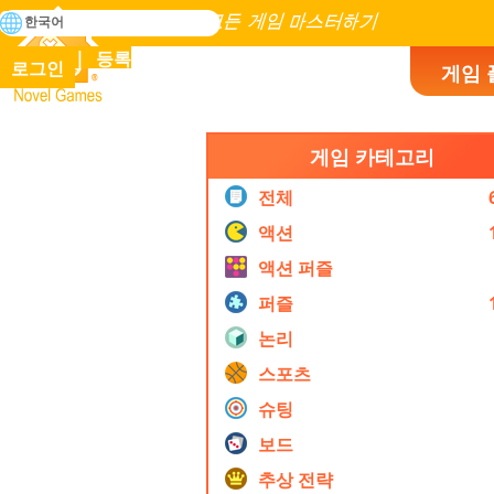
검
한국어
색
인류 역사에 존재하는 모든 게임 마스터하기
등록
로그인
게임 
Novel Games
게임 카테고리
전체
액션
액션 퍼즐
퍼즐
논리
스포츠
슈팅
보드
추상 전략