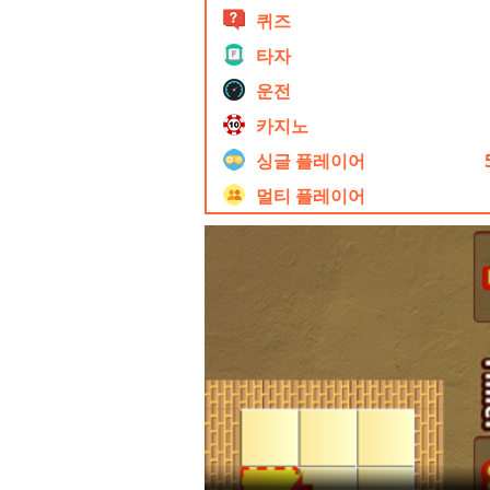
퀴즈
타자
운전
카지노
싱글 플레이어
멀티 플레이어