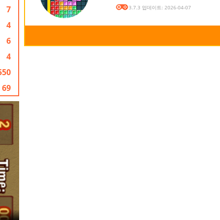
7
버전: 3.7.3 업데이트: 2026-04-07
4
6
4
550
69