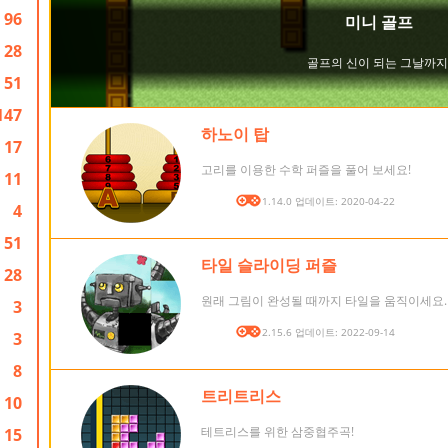
96
28
51
147
하노이 탑
17
고리를 이용한 수학 퍼즐을 풀어 보세요!
11
버전: 1.14.0 업데이트: 2020-04-22
4
51
타일 슬라이딩 퍼즐
28
원래 그림이 완성될 때까지 타일을 움직이세요.
3
버전: 2.15.6 업데이트: 2022-09-14
3
8
트리트리스
10
테트리스를 위한 삼중협주곡!
15