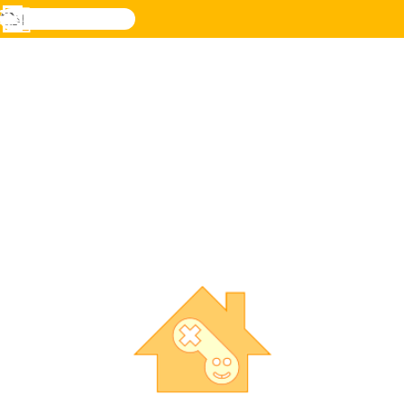
검
색
메
Novel
로그
뉴
Games
인