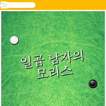
검
색
메
Novel
로그
뉴
Games
인