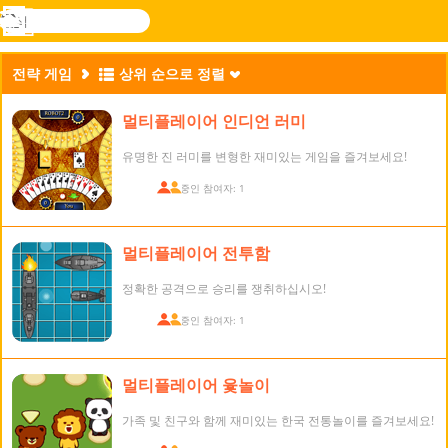
검
색
메
Novel
로그
뉴
Games
인
전략 게임
상위 순으로 정렬
멀티플레이어 인디언 러미
유명한 진 러미를 변형한 재미있는 게임을 즐겨보세요!
접속 중인 참여자: 1
멀티플레이어 전투함
정확한 공격으로 승리를 쟁취하십시오!
접속 중인 참여자: 1
멀티플레이어 윷놀이
가족 및 친구와 함께 재미있는 한국 전통놀이를 즐겨보세요!