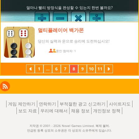
멀티플레이어 백가몬
당신의 실력과 운으로 승리에 도전하십시오!
접속 중인 참여자: 1
이
1
...
6
7
8
9
10
11
다
전
음
Facebook
Instagram
X
RSS
LinkedIn
게임 제안하기
연락하기
부적절한 광고 신고하기
사이트지도
보도 자료
우리에 대해서
채용 정보
개인정보 정책
저작권 © 2001 - 2026 Novel Games Limited. 복제 불허.
언급된 등록 상표의 소유권은 각 상표의 소유주에게 있습니다.