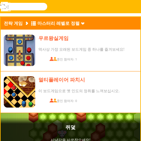
검
색
메
Novel
로그
뉴
Games
인
전략 게임
마스터리 레벨로 정렬
우르왕실게임
역사상 가장 오래된 보드게임 중 하나를 즐겨보세요!
접속 중인 참여자: 1
멀티플레이어 파치시
이 보드게임으로 옛 인도의 정취를 느껴보십시오.
접속 중인 참여자: 0