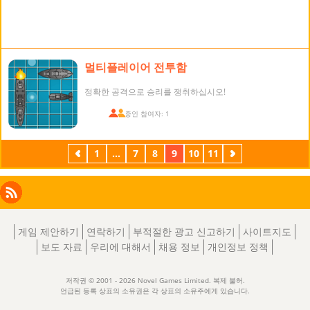
멀티플레이어 전투함
정확한 공격으로 승리를 쟁취하십시오!
접속 중인 참여자: 1
이
1
...
7
8
9
10
11
다
전
음
Facebook
Instagram
X
RSS
LinkedIn
게임 제안하기
연락하기
부적절한 광고 신고하기
사이트지도
보도 자료
우리에 대해서
채용 정보
개인정보 정책
저작권 © 2001 - 2026 Novel Games Limited. 복제 불허.
언급된 등록 상표의 소유권은 각 상표의 소유주에게 있습니다.