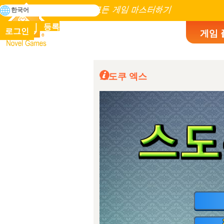
검
한국어
색
인류 역사에 존재하는 모든 게임 마스터하기
등록
로그인
게임 
Novel Games
스도쿠 엑스