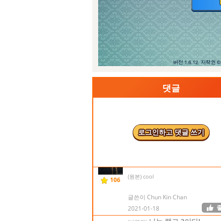
새로운 색상은 블라인드
(번역됨)
박입니다. 숫자 플래시를 중단
니다.
0
(원본) new color flashes blinds. shou
discontinue number flashes
글쓴이 freegames
댓글
2018-05-09
멋진
(번역됨)
(원본) Cool
1032
글쓴이 Alex Gordillo
로그인하고 댓글 쓰기
2019-10-01
멋진
(번역됨)
(원본) cool
106
글쓴이 Chun Kin Chan
2021-01-18