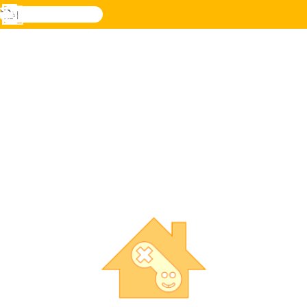
검
색
메
Novel
로그
뉴
Games
인