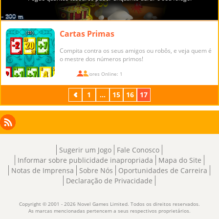
Cartas Primas
Compita contra os seus amigos ou robôs, e veja quem é
o mestre dos números primos!
Jogadores Online: 1
Anterior
1
...
15
16
17
Facebook
Instagram
X
RSS
LinkedIn
Sugerir um Jogo
Fale Conosco
Informar sobre publicidade inapropriada
Mapa do Site
Notas de Imprensa
Sobre Nós
Oportunidades de Carreira
Declaração de Privacidade
Copyright © 2001 - 2026 Novel Games Limited. Todos os direitos reservados.
As marcas mencionadas pertencem a seus respectivos proprietários.