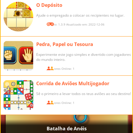
O Depósito
Ajude o empregado a colocar os recipientes no lugar.
Versão: 1.3.9 Atualizado em: 2022-12-06
Pedra, Papel ou Tesoura
Experimente este jogo simples e divertido com jogadores
do mundo inteiro.
Jogadores Online: 1
Corrida de Aviões Multijogador
Sê o primeiro a levar todos os teus aviões ao seu destino!
Jogadores Online: 1