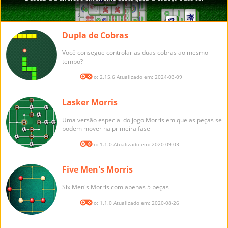
Dupla de Cobras
Você consegue controlar as duas cobras ao mesmo
tempo?
Versão: 2.15.6 Atualizado em: 2024-03-09
Lasker Morris
Uma versão especial do jogo Morris em que as peças se
podem mover na primeira fase
Versão: 1.1.0 Atualizado em: 2020-09-03
Five Men's Morris
Six Men's Morris com apenas 5 peças
Versão: 1.1.0 Atualizado em: 2020-08-26