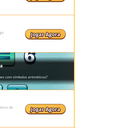
ogo
Jogar Agora
leiro da
Jogar Agora