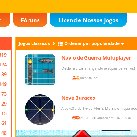
r
Fóruns
Licencie Nossos Jogos
Jogos clássicos
Ordenar por popularidade
619
Navio de Guerra Multiplayer
124
Declare vitória lançando ataques certeiros!
39
Jogadores Online: 1
149
73
Nove Buracos
29
A versão de Three Men's Morris em que pod
15
Versão: 1.1.0 Atualizado em: 2020-09-02
61
48