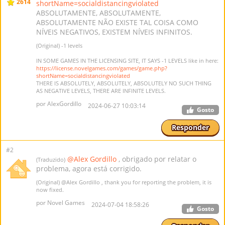
2614
shortName=socialdistancingviolated
ABSOLUTAMENTE, ABSOLUTAMENTE,
ABSOLUTAMENTE NÃO EXISTE TAL COISA COMO
NÍVEIS NEGATIVOS, EXISTEM NÍVEIS INFINITOS.
(Original) -1 levels
IN SOME GAMES IN THE LICENSING SITE, IT SAYS -1 LEVELS like in here:
https://license.novelgames.com/games/game.php?
shortName=socialdistancingviolated
THERE IS ABSOLUTELY, ABSOLUTELY, ABSOLUTELY NO SUCH THING
AS NEGATIVE LEVELS, THERE ARE INFINITE LEVELS.
por AlexGordillo
2024-06-27 10:03:14
Gosto
Responder
#2
@Alex Gordillo
, obrigado por relatar o
(Traduzido)
problema, agora está corrigido.
(Original)
@Alex Gordillo
, thank you for reporting the problem, it is
now fixed.
por Novel Games
2024-07-04 18:58:26
Gosto