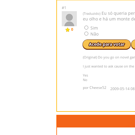
#1
Eu só queria per
(Traduzido)
eu olho e há um monte de
Sim
0
Não
Acede para votar
(Original) Do you go on novel ga
I just wanted to ask cause on the 
Yes
No
por Cheese52
2009-05-14 08