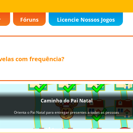
r
Fóruns
Licencie Nossos Jogos
velas com frequência?
1